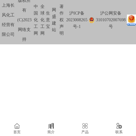
版权所
上海长
中
全
著
网
有
国
球
生
作
沪ICP备
沪公网安备
风化工
盛
(C)2023
化
化
意
权
2023008265
31010702007698
建
经营有
工
工
宝
声
号-1
号
网络支
站
网
网
明
限公司
持
首页
简介
产品
联系