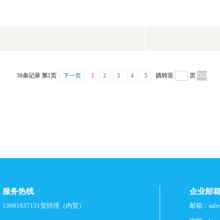
50条记录 第1页
下一页
1
2
3
4
5
跳转至
页
服务热线
企业邮
13681837151贺经理（内贸）
邮箱：
sal