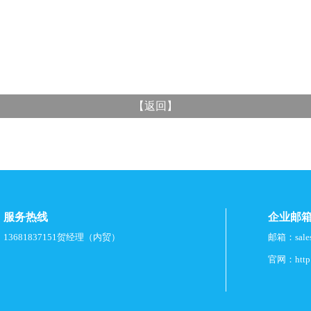
【
返回
】
服务热线
企业邮
13681837151贺经理（内贸）
邮箱：
sal
官网：
htt