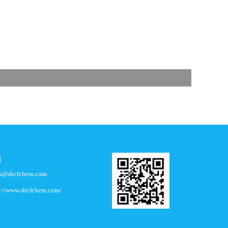
箱
es@shcfchem.com
p://www.shcfchem.com/