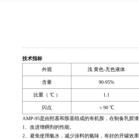
技术指标
外观
浅 黄色-无色液体
含量
90-95%
比重（ ℃ ）
1.1
闪点
＞90 ℃
AMP-95是由羟基和胺基组成的有机胺，在制备乳
1、改进增稠剂的性能。
2、避免使用氨水，减少涂料的氨味，有好的开罐效