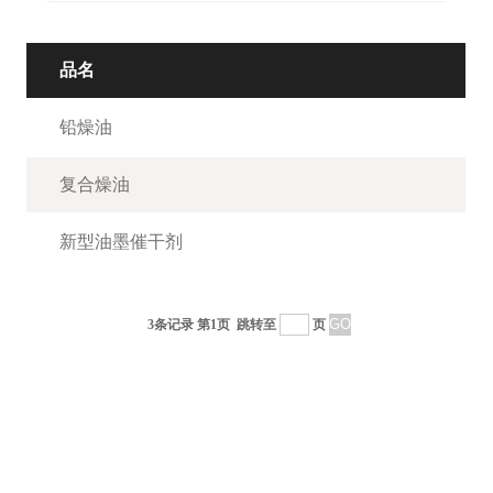
品名
铅燥油
复合燥油
新型油墨催干剂
3条记录 第1页
跳转至
页